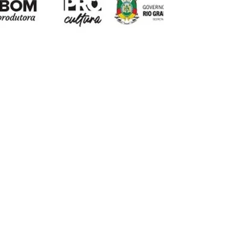
Tribom Produtora
27 de jan. de 2023
1 min de leitura
Vai ter Baile !!!
Em maio de 2022, gravamos o clipe "O BAILE DA
TAMBORADA", que mostra a mistura do
afrosamba com o baile gauchesco, com a
participação da...